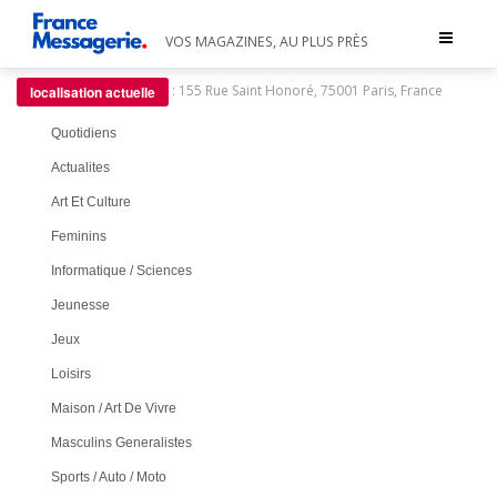
Toggle
VOS MAGAZINES, AU PLUS PRÈS
navigat
:
155 Rue Saint Honoré, 75001 Paris, France
localisation actuelle
Quotidiens
Actualites
Art Et Culture
Feminins
Informatique / Sciences
Jeunesse
Jeux
Loisirs
Maison / Art De Vivre
Masculins Generalistes
Sports / Auto / Moto