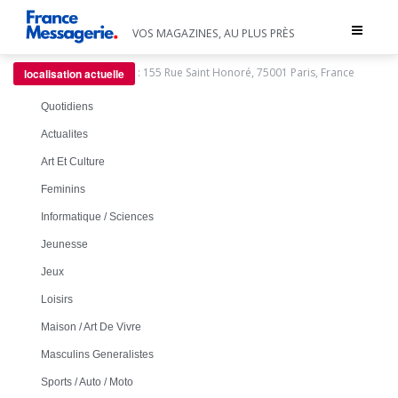
Toggle
VOS MAGAZINES, AU PLUS PRÈS
navigat
:
155 Rue Saint Honoré, 75001 Paris, France
localisation actuelle
Quotidiens
Actualites
Art Et Culture
Feminins
Informatique / Sciences
Jeunesse
Jeux
Loisirs
Maison / Art De Vivre
Masculins Generalistes
Sports / Auto / Moto