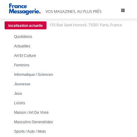
Toggle
VOS MAGAZINES, AU PLUS PRÈS
navigat
:
155 Rue Saint Honoré, 75001 Paris, France
localisation actuelle
Quotidiens
Actualites
Art Et Culture
Feminins
Informatique / Sciences
Jeunesse
Jeux
Loisirs
Maison / Art De Vivre
Masculins Generalistes
Sports / Auto / Moto