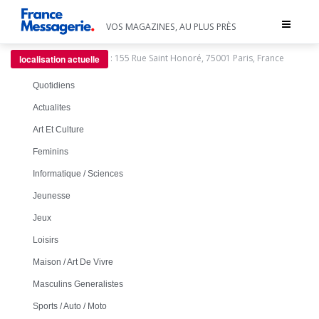
Toggle
VOS MAGAZINES, AU PLUS PRÈS
navigat
:
155 Rue Saint Honoré, 75001 Paris, France
localisation actuelle
Quotidiens
Actualites
Art Et Culture
Feminins
Informatique / Sciences
Jeunesse
Jeux
Loisirs
Maison / Art De Vivre
Masculins Generalistes
Sports / Auto / Moto