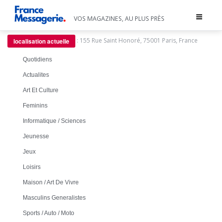
Toggle
VOS MAGAZINES, AU PLUS PRÈS
navigat
:
155 Rue Saint Honoré, 75001 Paris, France
localisation actuelle
Quotidiens
Actualites
Art Et Culture
Feminins
Informatique / Sciences
Jeunesse
Jeux
Loisirs
Maison / Art De Vivre
Masculins Generalistes
Sports / Auto / Moto