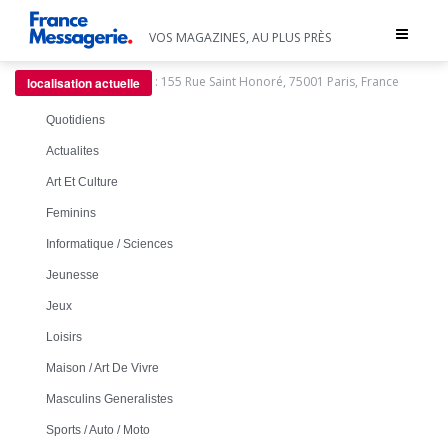
Toggle
VOS MAGAZINES, AU PLUS PRÈS
navigat
:
155 Rue Saint Honoré, 75001 Paris, France
localisation actuelle
Quotidiens
Actualites
Art Et Culture
Feminins
Informatique / Sciences
Jeunesse
Jeux
Loisirs
Maison / Art De Vivre
Masculins Generalistes
Sports / Auto / Moto