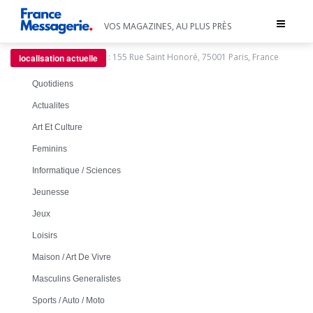
Toggle
VOS MAGAZINES, AU PLUS PRÈS
navigat
:
155 Rue Saint Honoré, 75001 Paris, France
localisation actuelle
Quotidiens
Actualites
Art Et Culture
Feminins
Informatique / Sciences
Jeunesse
Jeux
Loisirs
Maison / Art De Vivre
Masculins Generalistes
Sports / Auto / Moto