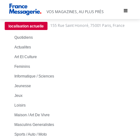
Toggle
VOS MAGAZINES, AU PLUS PRÈS
navigat
:
155 Rue Saint Honoré, 75001 Paris, France
localisation actuelle
Quotidiens
Actualites
Art Et Culture
Feminins
Informatique / Sciences
Jeunesse
Jeux
Loisirs
Maison / Art De Vivre
Masculins Generalistes
Sports / Auto / Moto