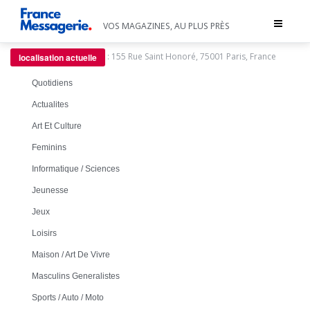
Toggle
VOS MAGAZINES, AU PLUS PRÈS
navigat
:
155 Rue Saint Honoré, 75001 Paris, France
localisation actuelle
Quotidiens
Actualites
Art Et Culture
Feminins
Informatique / Sciences
Jeunesse
Jeux
Loisirs
Maison / Art De Vivre
Masculins Generalistes
Sports / Auto / Moto