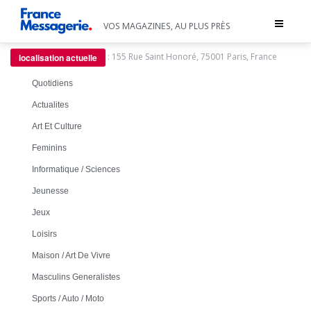
Toggle
VOS MAGAZINES, AU PLUS PRÈS
navigat
:
155 Rue Saint Honoré, 75001 Paris, France
localisation actuelle
Quotidiens
Actualites
Art Et Culture
Feminins
Informatique / Sciences
Jeunesse
Jeux
Loisirs
Maison / Art De Vivre
Masculins Generalistes
Sports / Auto / Moto