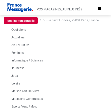
Toggle
VOS MAGAZINES, AU PLUS PRÈS
navigat
:
155 Rue Saint Honoré, 75001 Paris, France
localisation actuelle
Quotidiens
Actualites
Art Et Culture
Feminins
Informatique / Sciences
Jeunesse
Jeux
Loisirs
Maison / Art De Vivre
Masculins Generalistes
Sports / Auto / Moto