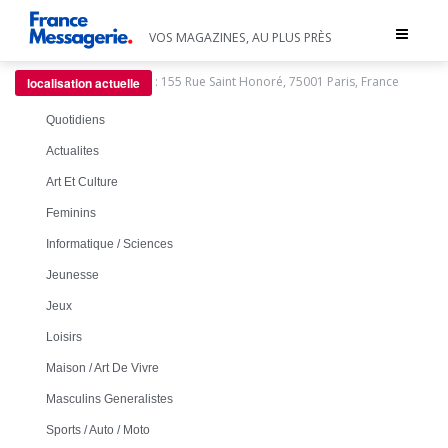
Toggle
VOS MAGAZINES, AU PLUS PRÈS
navigat
:
155 Rue Saint Honoré, 75001 Paris, France
localisation actuelle
Quotidiens
Actualites
Art Et Culture
Feminins
Informatique / Sciences
Jeunesse
Jeux
Loisirs
Maison / Art De Vivre
Masculins Generalistes
Sports / Auto / Moto