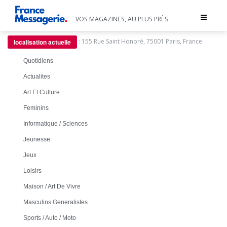
Toggle
VOS MAGAZINES, AU PLUS PRÈS
navigat
:
155 Rue Saint Honoré, 75001 Paris, France
localisation actuelle
Quotidiens
Actualites
Art Et Culture
Feminins
Informatique / Sciences
Jeunesse
Jeux
Loisirs
Maison / Art De Vivre
Masculins Generalistes
Sports / Auto / Moto