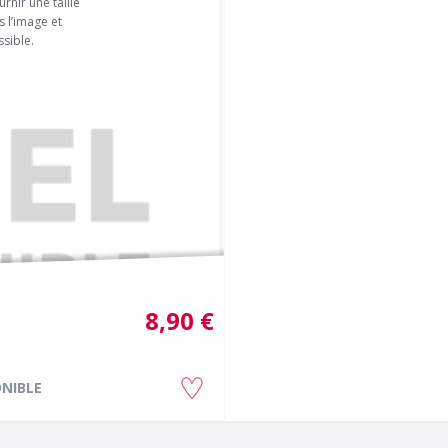
rnir une taille
 l’image et
sible.
8,90 €
NIBLE