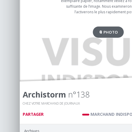
exemplaire papier, notamment veillez à fou
suffisante de l’image. Nous examinerons
l’activerons le plus rapidement pos
📎 PHOTO
Archistorm
n°138
CHEZ VOTRE MARCHAND DE JOURNAUX
MARCHAND INDISPO
PARTAGER
Archives