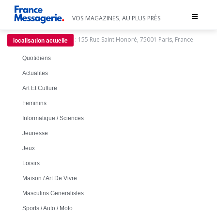
Toggle
VOS MAGAZINES, AU PLUS PRÈS
navigat
:
155 Rue Saint Honoré, 75001 Paris, France
localisation actuelle
Quotidiens
Actualites
Art Et Culture
Feminins
Informatique / Sciences
Jeunesse
Jeux
Loisirs
Maison / Art De Vivre
Masculins Generalistes
Sports / Auto / Moto