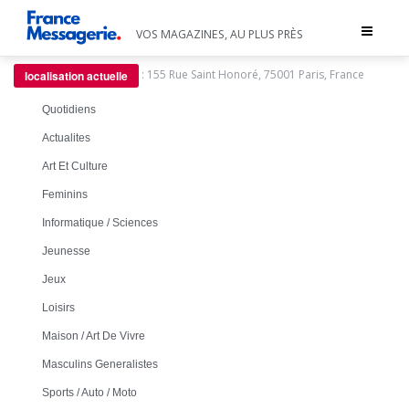
Toggle
VOS MAGAZINES, AU PLUS PRÈS
navigat
:
155 Rue Saint Honoré, 75001 Paris, France
localisation actuelle
Quotidiens
Actualites
Art Et Culture
Feminins
Informatique / Sciences
Jeunesse
Jeux
Loisirs
Maison / Art De Vivre
Masculins Generalistes
Sports / Auto / Moto