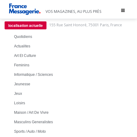
Toggle
VOS MAGAZINES, AU PLUS PRÈS
navigat
:
155 Rue Saint Honoré, 75001 Paris, France
localisation actuelle
Quotidiens
Actualites
Art Et Culture
Feminins
Informatique / Sciences
Jeunesse
Jeux
Loisirs
Maison / Art De Vivre
Masculins Generalistes
Sports / Auto / Moto