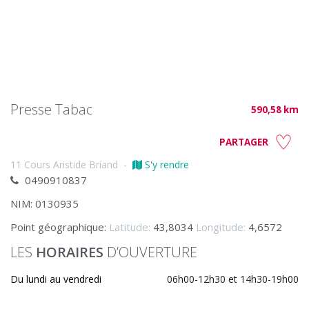
Presse Tabac
590,58 km
PARTAGER
11 Cours Aristide Briand
-
S'y rendre
0490910837
NIM: 0130935
Point géographique:
Latitude:
43,8034
Longitude:
4,6572
LES
HORAIRES
D’OUVERTURE
Du lundi au vendredi
06h00-12h30 et 14h30-19h00