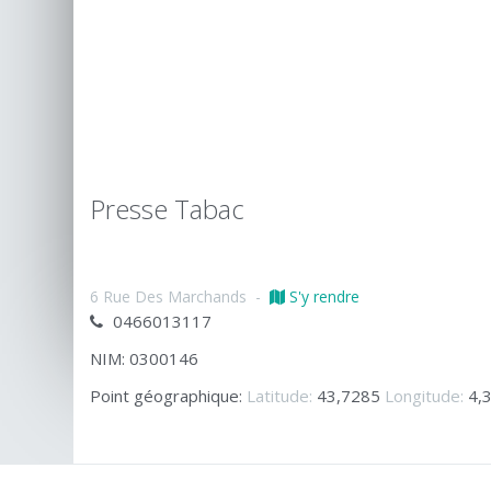
Presse Tabac
6 Rue Des Marchands
-
S'y rendre
0466013117
NIM: 0300146
Point géographique:
Latitude:
43,7285
Longitude:
4,