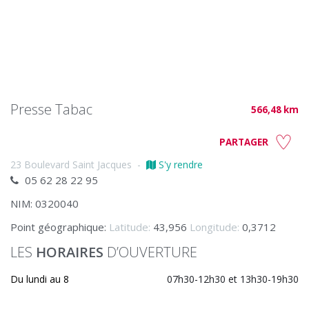
Presse Tabac
566,48 km
PARTAGER
23 Boulevard Saint Jacques
-
S'y rendre
05 62 28 22 95
NIM: 0320040
Point géographique:
Latitude:
43,956
Longitude:
0,3712
LES
HORAIRES
D’OUVERTURE
Du lundi au 8
07h30-12h30 et 13h30-19h30