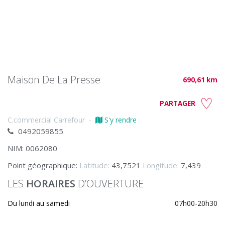
Maison De La Presse
690,61 km
PARTAGER
C.commercial Carrefour
-
S'y rendre
0492059855
NIM: 0062080
Point géographique:
Latitude:
43,7521
Longitude:
7,439
LES
HORAIRES
D’OUVERTURE
Du lundi au samedi
07h00-20h30