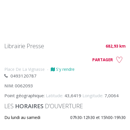
Librairie Presse
682,93 km
PARTAGER
Place De La Vignasse
-
S'y rendre
0493120787
NIM: 0062093
Point géographique:
Latitude:
43,6419
Longitude:
7,0064
LES
HORAIRES
D’OUVERTURE
Du lundi au samedi
07h30-12h30 et 15h00-19h30