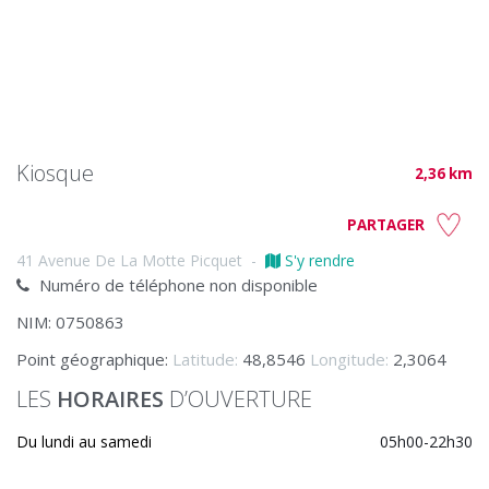
Kiosque
2,36 km
PARTAGER
41 Avenue De La Motte Picquet
-
S'y rendre
Numéro de téléphone non disponible
NIM: 0750863
Point géographique:
Latitude:
48,8546
Longitude:
2,3064
LES
HORAIRES
D’OUVERTURE
Du lundi au samedi
05h00-22h30