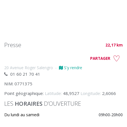
Presse
22,17 km
PARTAGER
20 Avenue Roger Salengro
-
S'y rendre
01 60 21 70 41
NIM: 0771375
Point géographique:
Latitude:
48,9527
Longitude:
2,6066
LES
HORAIRES
D’OUVERTURE
Du lundi au samedi
09h00-20h00