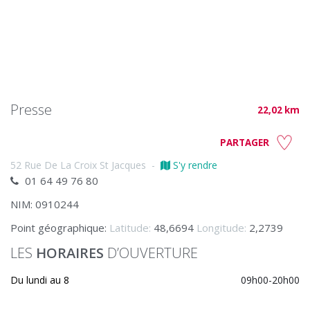
Presse
22,02 km
PARTAGER
52 Rue De La Croix St Jacques
-
S'y rendre
01 64 49 76 80
NIM: 0910244
Point géographique:
Latitude:
48,6694
Longitude:
2,2739
LES
HORAIRES
D’OUVERTURE
Du lundi au 8
09h00-20h00