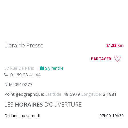
Librairie Presse
21,33 km
PARTAGER
57 Rue De Paris
-
S'y rendre
01 69 28 41 44
NIM: 0910277
Point géographique:
Latitude:
48,6979
Longitude:
2,1881
LES
HORAIRES
D’OUVERTURE
Du lundi au samedi
07h00-19h30