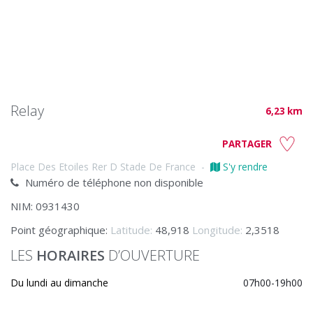
Relay
6,23 km
PARTAGER
Place Des Etoiles Rer D Stade De France
-
S'y rendre
Numéro de téléphone non disponible
NIM: 0931430
Point géographique:
Latitude:
48,918
Longitude:
2,3518
LES
HORAIRES
D’OUVERTURE
Du lundi au dimanche
07h00-19h00