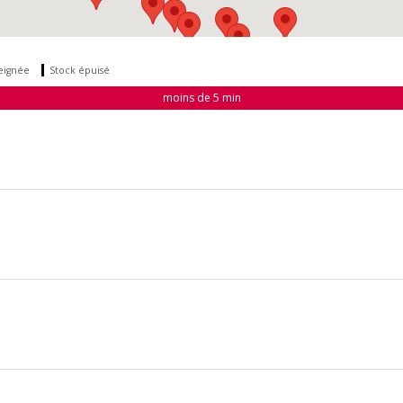
seignée
Stock épuisé
moins de 5 min