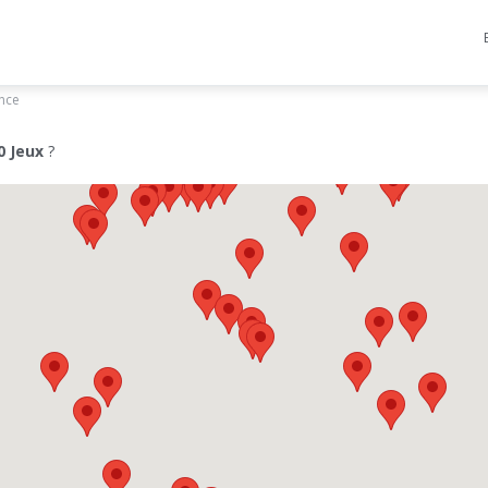
ance
0 Jeux
?