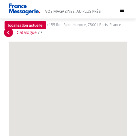
Toggle
VOS MAGAZINES, AU PLUS PRÈS
navigat
:
155 Rue Saint Honoré, 75001 Paris, France
localisation actuelle
Catalogue
/
/