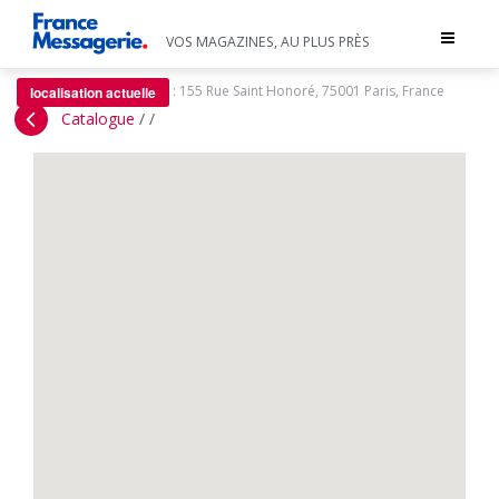
Toggle
VOS MAGAZINES, AU PLUS PRÈS
navigat
:
155 Rue Saint Honoré, 75001 Paris, France
localisation actuelle
Catalogue
/
/