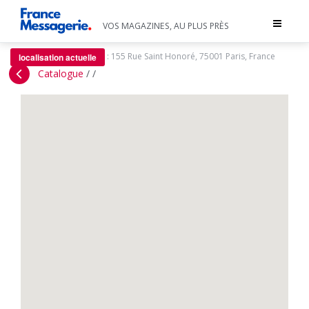
Toggle
VOS MAGAZINES, AU PLUS PRÈS
navigat
:
155 Rue Saint Honoré, 75001 Paris, France
localisation actuelle
Catalogue
/
/