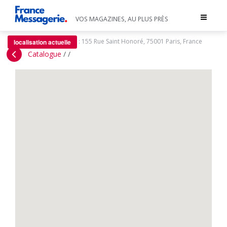
Toggle
VOS MAGAZINES, AU PLUS PRÈS
navigat
:
155 Rue Saint Honoré, 75001 Paris, France
localisation actuelle
Catalogue
/
/