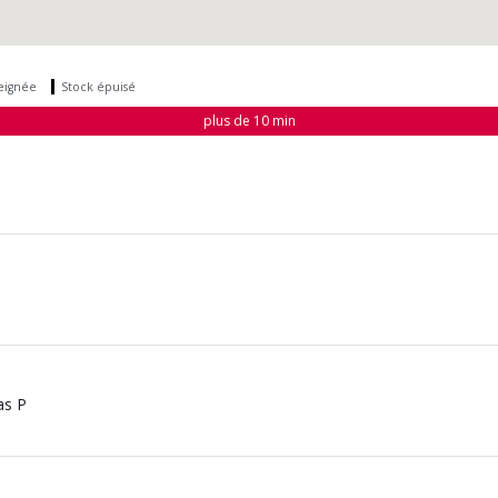
seignée
Stock épuisé
plus de 10 min
as P