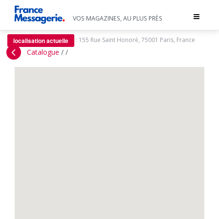
Toggle
VOS MAGAZINES, AU PLUS PRÈS
navigat
:
155 Rue Saint Honoré, 75001 Paris, France
localisation actuelle
Catalogue
/
/