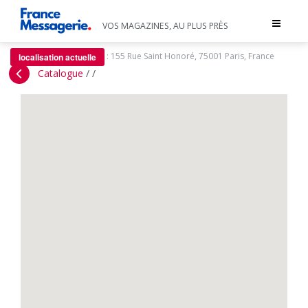
Toggle
VOS MAGAZINES, AU PLUS PRÈS
navigat
:
155 Rue Saint Honoré, 75001 Paris, France
localisation actuelle
Catalogue
/
/