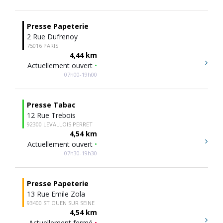
Presse Papeterie
2 Rue Dufrenoy
75016 PARIS
4,44 km
Actuellement ouvert
•
07h00-19h00
Presse Tabac
12 Rue Trebois
92300 LEVALLOIS PERRET
4,54 km
Actuellement ouvert
•
07h30-19h30
Presse Papeterie
13 Rue Emile Zola
93400 ST OUEN SUR SEINE
4,54 km
Actuellement fermé
•