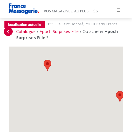
Toggle
VOS MAGAZINES, AU PLUS PRÈS
navigat
:
155 Rue Saint Honoré, 75001 Paris, France
localisation actuelle
Catalogue
/
+poch Surprises Fille
/
Où acheter
+poch
Surprises Fille
?