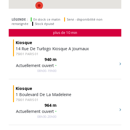
LÉGENDE :
En stock ce matin
Servi - disponibilité non
renseignée
Stock épuisé
plus de 10 min
Kiosque
14 Rue De Turbigo Kiosque A Journaux
75001 PARIS 01
940 m
Actuellement ouvert
•
08h00-19h00
Kiosque
1 Boulevard De La Madeleine
75001 PARIS 01
964 m
Actuellement ouvert
•
08h30-20h00