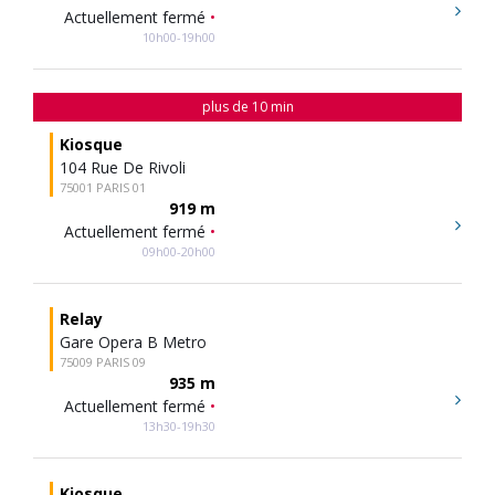
Actuellement fermé
•
10h00-19h00
plus de 10 min
Kiosque
104 Rue De Rivoli
75001 PARIS 01
919 m
Actuellement fermé
•
09h00-20h00
Relay
Gare Opera B Metro
75009 PARIS 09
935 m
Actuellement fermé
•
13h30-19h30
Kiosque