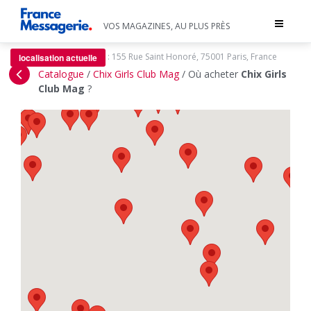
Toggle
VOS MAGAZINES, AU PLUS PRÈS
navigat
:
155 Rue Saint Honoré, 75001 Paris, France
localisation actuelle
Catalogue
/
Chix Girls Club Mag
/
Où acheter
Chix Girls
Club Mag
?