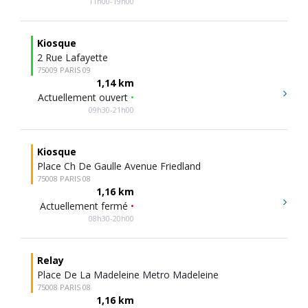
11h00-19h00
Kiosque
2 Rue Lafayette
75009 PARIS 09
1,14 km
Actuellement ouvert
•
09h30-21h00
Kiosque
Place Ch De Gaulle Avenue Friedland
75008 PARIS 08
1,16 km
Actuellement fermé
•
08h30-20h00
Relay
Place De La Madeleine Metro Madeleine
75008 PARIS 08
1,16 km