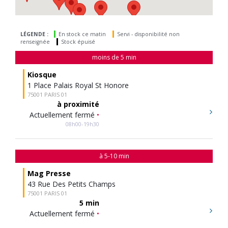
LÉGENDE :
En stock ce matin
Servi - disponibilité non
renseignée
Stock épuisé
moins de 5 min
Kiosque
1 Place Palais Royal St Honore
75001 PARIS 01
à proximité
Actuellement fermé
•
08h00-19h30
à 5-10 min
Mag Presse
43 Rue Des Petits Champs
75001 PARIS 01
5 min
Actuellement fermé
•