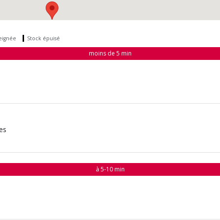
seignée
Stock épuisé
moins de 5 min
es
à 5-10 min