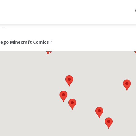
ance
Lego Minecraft Comics
?