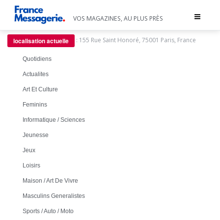
Toggle
VOS MAGAZINES, AU PLUS PRÈS
navigat
:
155 Rue Saint Honoré, 75001 Paris, France
localisation actuelle
Quotidiens
Actualites
Art Et Culture
Feminins
Informatique / Sciences
Jeunesse
Jeux
Loisirs
Maison / Art De Vivre
Masculins Generalistes
Sports / Auto / Moto