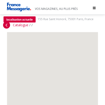
Toggle
VOS MAGAZINES, AU PLUS PRÈS
navigat
:
155 Rue Saint Honoré, 75001 Paris, France
localisation actuelle
Catalogue
/
/