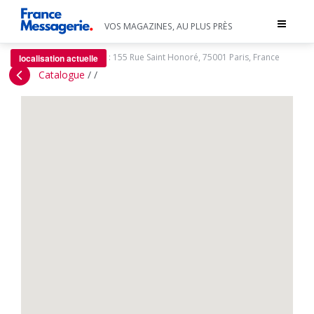
Toggle
VOS MAGAZINES, AU PLUS PRÈS
navigat
:
155 Rue Saint Honoré, 75001 Paris, France
localisation actuelle
Catalogue
/
/