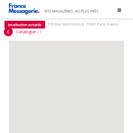
Toggle
VOS MAGAZINES, AU PLUS PRÈS
navigat
:
155 Rue Saint Honoré, 75001 Paris, France
localisation actuelle
Catalogue
/
/