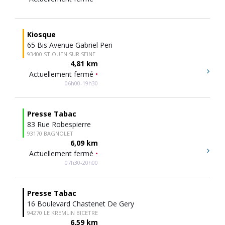
Kiosque
65 Bis Avenue Gabriel Peri
93400 ST OUEN SUR SEINE
4,81 km
Actuellement fermé
•
06h00-19h30
Presse Tabac
83 Rue Robespierre
93170 BAGNOLET
6,09 km
Actuellement fermé
•
07h30-20h00
Presse Tabac
16 Boulevard Chastenet De Gery
94270 LE KREMLIN BICETRE
6,59 km