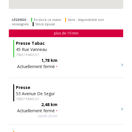
LÉGENDE :
En stock ce matin
Servi - disponibilité non
renseignée
Stock épuisé
plus de 10 min
Presse Tabac
45 Rue Vanneau
75007 PARIS 07
1,78 km
Actuellement fermé
•
Presse
53 Avenue De Segur
75007 PARIS 07
2,48 km
Actuellement fermé
•
06h30-20h30