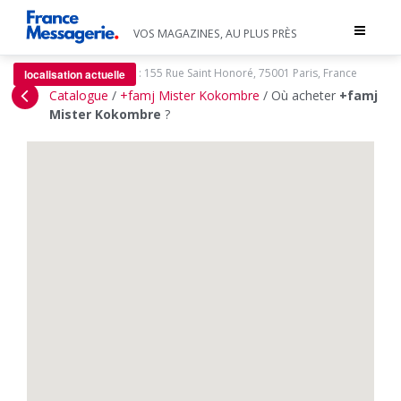
Toggle
VOS MAGAZINES, AU PLUS PRÈS
navigat
:
155 Rue Saint Honoré, 75001 Paris, France
localisation actuelle
Catalogue
/
+famj Mister Kokombre
/
Où acheter
+famj
Mister Kokombre
?