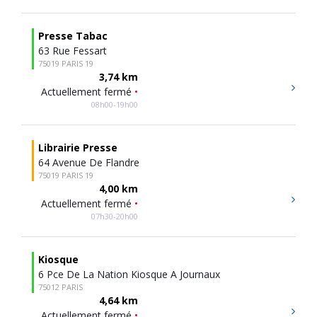
Presse Tabac
63 Rue Fessart
75019 PARIS 19
3,74 km
Actuellement fermé
•
08h00-19h00
Librairie Presse
64 Avenue De Flandre
75019 PARIS 19
4,00 km
Actuellement fermé
•
07h30-20h00
Kiosque
6 Pce De La Nation Kiosque A Journaux
75012 PARIS
4,64 km
Actuellement fermé
•