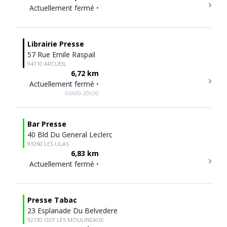
Actuellement fermé
•
Librairie Presse
57 Rue Emile Raspail
94110 ARCUEIL
6,72 km
Actuellement fermé
•
06h00-20h30
Bar Presse
40 Bld Du General Leclerc
93260 LES LILAS
6,83 km
Actuellement fermé
•
Presse Tabac
23 Esplanade Du Belvedere
92130 ISSY LES MOULINEAUX