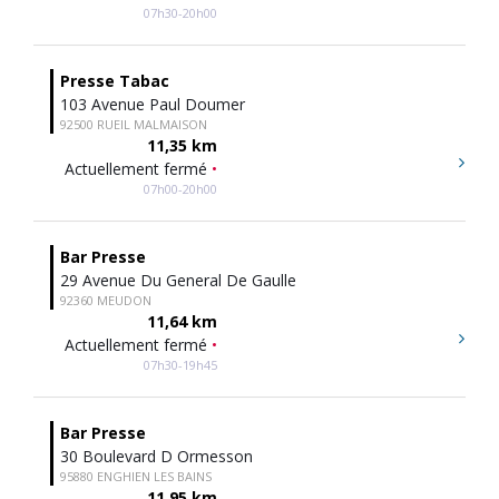
07h30-20h00
Presse Tabac
103 Avenue Paul Doumer
92500 RUEIL MALMAISON
11,35 km
Actuellement fermé
•
07h00-20h00
Bar Presse
29 Avenue Du General De Gaulle
92360 MEUDON
11,64 km
Actuellement fermé
•
07h30-19h45
Bar Presse
30 Boulevard D Ormesson
95880 ENGHIEN LES BAINS
11,95 km