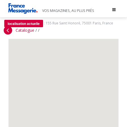
Toggle
VOS MAGAZINES, AU PLUS PRÈS
navigat
:
155 Rue Saint Honoré, 75001 Paris, France
localisation actuelle
Catalogue
/
/