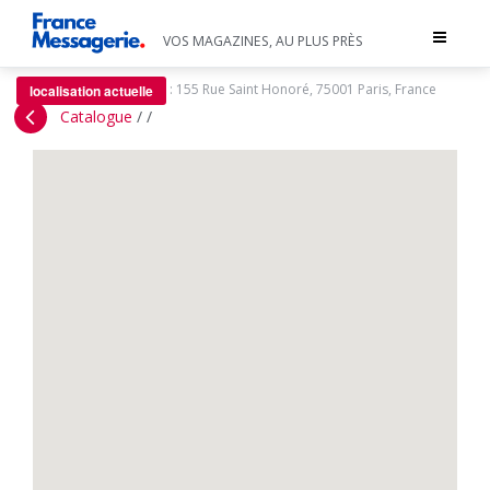
Toggle
VOS MAGAZINES, AU PLUS PRÈS
navigat
:
155 Rue Saint Honoré, 75001 Paris, France
localisation actuelle
Catalogue
/
/