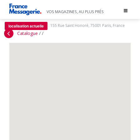
Toggle
VOS MAGAZINES, AU PLUS PRÈS
navigat
:
155 Rue Saint Honoré, 75001 Paris, France
localisation actuelle
Catalogue
/
/