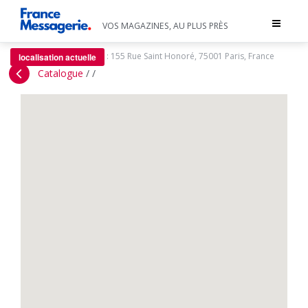
Toggle
VOS MAGAZINES, AU PLUS PRÈS
navigat
:
155 Rue Saint Honoré, 75001 Paris, France
localisation actuelle
Catalogue
/
/