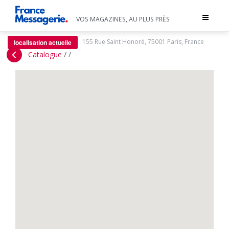
Toggle
VOS MAGAZINES, AU PLUS PRÈS
navigat
:
155 Rue Saint Honoré, 75001 Paris, France
localisation actuelle
Catalogue
/
/